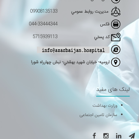
09908135133
مديريت روابط عمومي
044-33444344
فکس
5715939113
كد پستي
اروميه- خيابان شهيد بهشتي- نبش چهارراه شورا
لینک های مفید
وزارت بهداشت
سازمان تامین اجتماعی