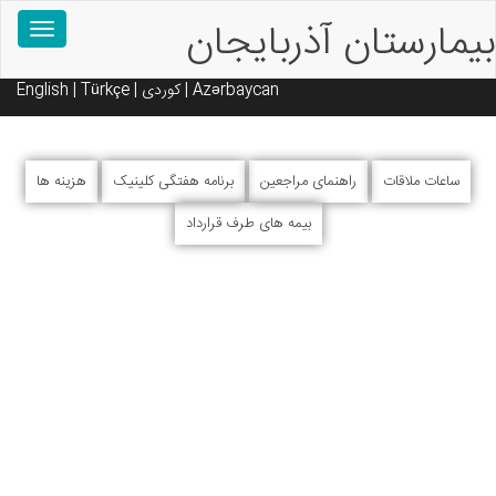
امروز: جمعه 16 مرداد 1405
یمارستان آذربایجان
Toggle
vigation
Azərbaycan
|
کوردی
|
Türkçe
|
English
ساعات ملاقات
راهنمای مراجعین
برنامه هفتگی کلینیک
هزینه ها
بیمه های طرف قرارداد