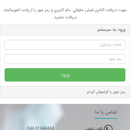
هت دريافت آنلاين فيش حقوقي ،نام كاربري و رمز عبور را از واحد انفورماتيك
دريافت نماييد.
ورود به سیستم
ورود
رمز عبور را فراموش کردم
تماس با ما
044-31944444
تلفن تماس