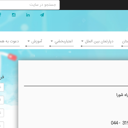
تان
دپارتمان بين الملل
اعتباربخشي
آموزش
دعوت به هم
فر
ه شورا