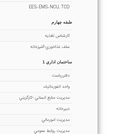
EES، EMS، NCU, TCD
طبقه چهارم
كارشناس تغذيه
سلف غذاخوري-آشپزخانه
ساختمان اداري 1
دفتررياست
واحد انفورماتيك
مديريت منابع انساني -كارگزيني
دبيرخانه
مديريت امورمالي
مديريت روابط عمومي