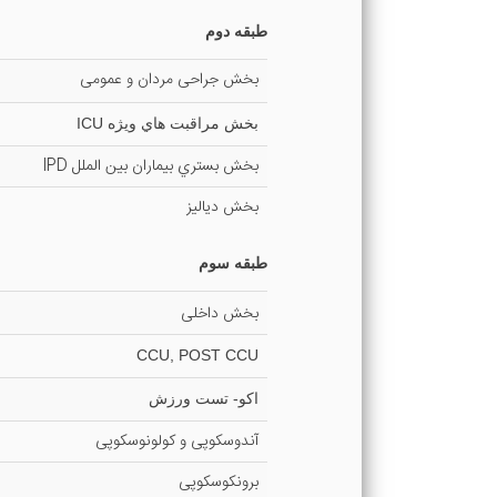
طبقه دوم
بخش جراحی مردان و عمومی
بخش مراقبت هاي ويژه ICU
بخش بستري بيماران بين الملل IPD
بخش دياليز
طبقه سوم
بخش داخلی
‍CCU, POST CCU
اكو- تست ورزش
آندوسکوپی و کولونوسکوپی
برونکوسکوپی