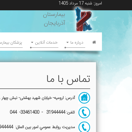
امروز: شنبه 17 مرداد 1405
بیمارستان
آذربایجان
درباره ما
خدمات آنلاين
پزشکان بیمارس
تماس با ما
آدرس: ارومیه- خیابان شهید بهشتی- نبش چهار را
تلفن: 31944444 - 33461400- 044
مديريت روابط عمومي امور بين الملل: 31944444 - 044