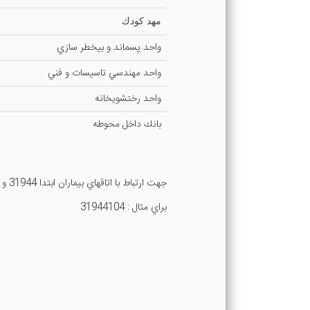
مهد كودك
واحد پسماند و بيخطر سازي
واحد مهندسي تاسيسات و فني
واحد رختشويخانه
بانك داخل محوطه
جهت ارتباط با اتاقهاي بيماران ابتدا 31944 و سپس شماره اتاق را شماره گيري نماييد
براي مثال : 31944104