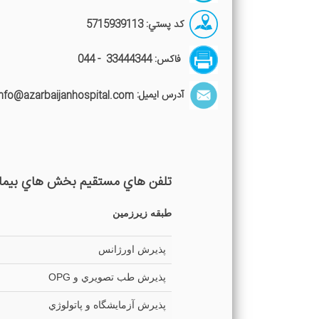
كد پستي: 5715939113
فاكس: 33444344 - 044
آدرس ايميل:
info@azarbaijanhospital.com
تلفن هاي مستقيم بخش هاي بيما
طبقه زيرزمين
پذيرش اورژانس
پذيرش طب تصويري و OPG
پذيرش آزمایشگاه و پاتولوژي