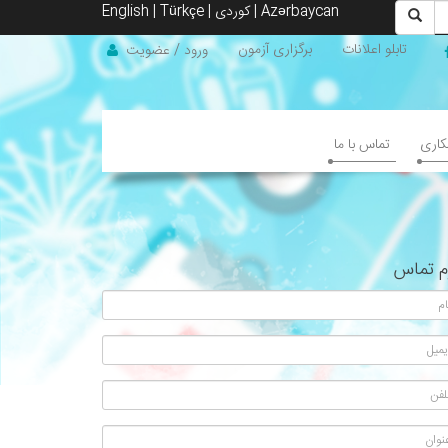
Azərbaycan
|
کوردی
|
Türkçe
|
English
تابلو اعلانات
برگزاری آزمون
ورود
/
عضویت
کاری
تماس با ما
م تماس