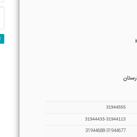
رستان
31944555
31944433-31944113
31944688-31944677