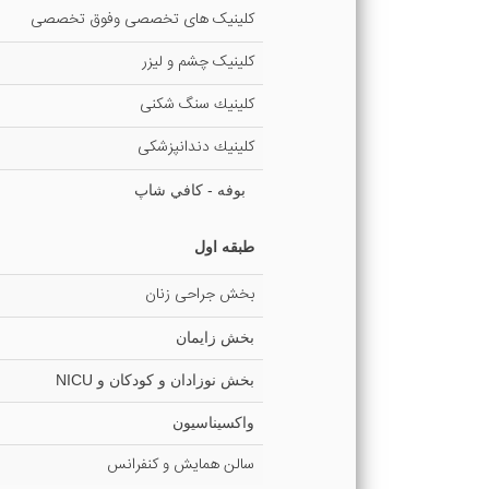
كلينيک های تخصصی وفوق تخصصی
کلینیک چشم و لیزر
كلينيك سنگ شکنی
كلينيك دندانپزشکی
بوفه - كافي شاپ
طبقه اول
بخش جراحی زنان
بخش زايمان
بخش نوزادان و كودكان و NICU
واكسيناسيون
سالن همايش و كنفرانس