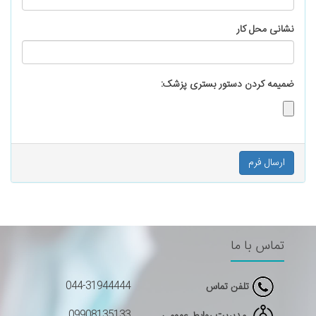
نشانی محل کار
ضمیمه کردن دستور بستری پزشک:
تماس با ما
044-31944444
تلفن تماس
09908135133