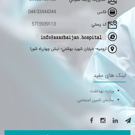
مديريت روابط عمومي
044-33444344
فکس
5715939113
كد پستي
اروميه- خيابان شهيد بهشتي- نبش چهارراه شورا
لینک های مفید
وزارت بهداشت
سازمان تامین اجتماعی