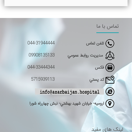
تماس با ما
044-31944444
تلفن تماس
09908135133
مديريت روابط عمومي
044-33444344
فکس
5715939113
كد پستي
اروميه- خيابان شهيد بهشتي- نبش چهارراه شورا
لینک های مفید